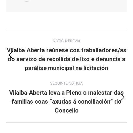
Post
NOTICIA PREVIA
navigation
Vilalba Aberta reúnese cos traballadores/as
do servizo de recollida de lixo e denuncia a
Previous
post:
parálise municipal na licitación
SEGUINTE NOTICIA
Vilalba Aberta leva a Pleno o malestar das
familias coas “axudas á conciliación” do
Next
post:
Concello