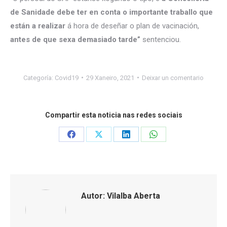
de Sanidade debe ter en conta o importante traballo que
están a realizar
á hora de deseñar o plan de vacinación,
antes de que sexa demasiado tarde”
sentenciou.
Categoría:
Covid19
29 Xaneiro, 2021
Deixar un comentario
Compartir esta noticia nas redes sociais
Share
Share
Share
Share
on
on
on
on
Facebook
X
LinkedIn
WhatsApp
Autor:
Vilalba Aberta