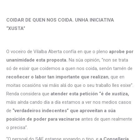
COIDAR DE QUEN NOS COIDA. UNHA INICIATIVA
“XUSTA”
O voceiro de Vilalba Aberta confía en que o pleno
aprobe por
unanimidade esta proposta.
Na súa opinión, “non se trata
só de esixir que coidemos a quen nos coida, senón tamén de
recoñecer o labor tan importante que realizan
, que en
moitas ocasións vai máis alá do que o seu traballo lles esixe”.
Renda considera que
atender esta petición “é de xustiza,
máis aínda cando día a día estamos a ver nos medios casos
de
“verdadeiros indecentes” que aproveitan a súa
posición de poder para vacinarse
antes de quen realmente
o precisa”.
“O persoal do SAF estanse xogando o tipo, e
a Consellería