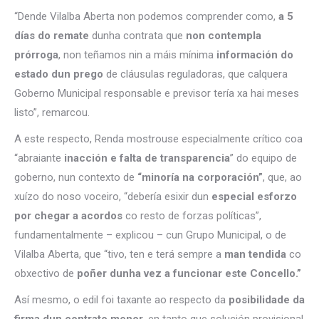
“Dende Vilalba Aberta non podemos comprender como,
a 5
días do remate
dunha contrata que
non contempla
prórroga
, non teñamos nin a máis mínima
información do
estado dun prego
de cláusulas reguladoras, que calquera
Goberno Municipal responsable e previsor tería xa hai meses
listo”, remarcou.
A este respecto, Renda mostrouse especialmente crítico coa
“abraiante
inacción e falta de transparencia
” do equipo de
goberno, nun contexto de
“minoría na corporación”
, que, ao
xuízo do noso voceiro, “debería esixir dun
especial esforzo
por chegar a acordos
co resto de forzas políticas”,
fundamentalmente – explicou – cun Grupo Municipal, o de
Vilalba Aberta, que “tivo, ten e terá sempre a
man tendida
co
obxectivo de
poñer dunha vez a funcionar este Concello.”
Así mesmo, o edil foi taxante ao respecto da
posibilidade da