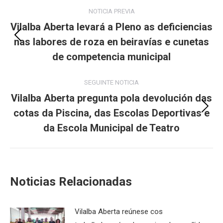
Post
NOTICIA PREVIA
navigation
Vilalba Aberta levará a Pleno as deficiencias
nas labores de roza en beiravías e cunetas
Previous
post:
de competencia municipal
SEGUINTE NOTICIA
Vilalba Aberta pregunta pola devolución das
cotas da Piscina, das Escolas Deportivas e
Next
post:
da Escola Municipal de Teatro
Noticias Relacionadas
Vilalba Aberta reúnese cos