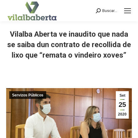
Buscar...
Search:
Vilalba Aberta ve inaudito que nada
se saiba dun contrato de recollida de
lixo que “remata o vindeiro xoves”
You are here:
Servizos Públicos
Set
25
2020