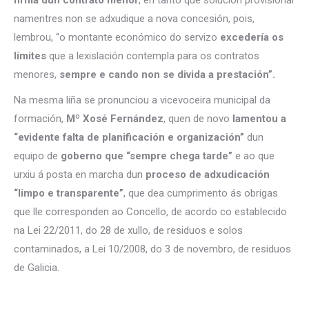
firma dun contrato menor
, en tanto que solución provisional
namentres non se adxudique a nova concesión, pois,
lembrou, “o montante económico do servizo
excedería os
límites
que a lexislación contempla para os contratos
menores,
sempre e cando non se divida a prestación”.
Na mesma liña se pronunciou a vicevoceira municipal da
formación,
Mº Xosé Fernández
, quen de novo
lamentou a
“evidente falta de planificación e organización”
dun
equipo de
goberno que “sempre chega tarde”
e ao que
urxiu á posta en marcha dun
proceso de adxudicación
“limpo e transparente”
, que dea cumprimento ás obrigas
que lle corresponden ao Concello, de acordo co establecido
na Lei 22/2011, do 28 de xullo, de residuos e solos
contaminados, a Lei 10/2008, do 3 de novembro, de residuos
de Galicia.