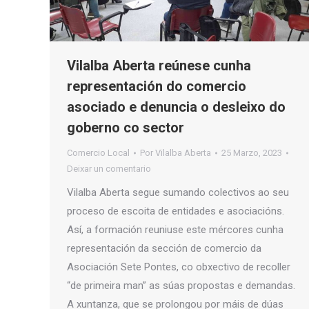
Vilalba Aberta reúnese cunha
representación do comercio
asociado e denuncia o desleixo do
goberno co sector
Comercio Local
Por
Vilalba Aberta
25 Marzo, 2023
Deixar un comentario
Vilalba Aberta segue sumando colectivos ao seu
proceso de escoita de entidades e asociacións.
Así, a formación reuniuse este mércores cunha
representación da sección de comercio da
Asociación Sete Pontes, co obxectivo de recoller
“de primeira man” as súas propostas e demandas.
A xuntanza, que se prolongou por máis de dúas