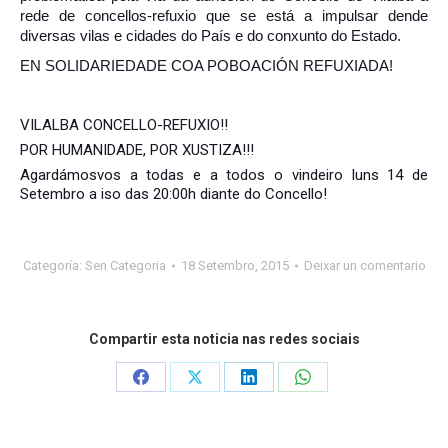
rede de concellos-refuxio que se está a impulsar dende
diversas vilas e cidades do País e do conxunto do Estado.
EN SOLIDARIEDADE COA POBOACIÓN REFUXIADA!
VILALBA CONCELLO-REFUXIO!!
POR HUMANIDADE, POR XUSTIZA!!!
Agardámosvos a todas e a todos o vindeiro luns 14 de
Setembro a iso das 20:00h diante do Concello!
Categoría:
Sen Categoria
18 Setembro, 2015
Deixar un comentario
Compartir esta noticia nas redes sociais
Share
Share
Share
Share
on
on
on
on