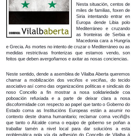
Nesta situación, centos de
miles de familias, foxen de
Siria intentando entrar en
Europa dende Libia polo
Mediterráneo e cruzando
as fronteiras de Serbia e
Macedonia cara a Hungría
e Grecia. As mortes no intento de cruzar o Mediterráneo ou as
medidas restrictivas fronterizas que estamos v
endo, son
feitos que deben avergoñarnos e axitar as nosas conciencias.
Neste sentido, dende a asemblea de Vilalba Aberta queremos
chamar a mobilización dos veciños e veciñas, do tecido
asociativo así como das organizacións políticas e sindicais do
noso Concello a fin mostrar a nosa solidariedade coa
poboación refuxiada e a parte de deixar clara a nosa
discoformidade con respecto ao papel que tanto o Goberno do
Estado coma as Institucións Europeas están a asumir no
contexto deste drama humanitario; reclamar coma veciñ@s
que tanto o Alcalde coma o equipo de goberno se poñan a
traballar tamén a nivel local para dar solucións a esta
problemática pola vía da adhesión do Concello de Vilalba á