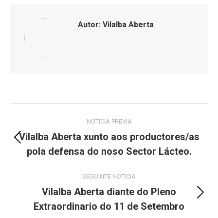
Facebook
X
LinkedIn
WhatsApp
Autor:
Vilalba Aberta
Post
NOTICIA PREVIA
navigation
Vilalba Aberta xunto aos productores/as
Previous
pola defensa do noso Sector Lácteo.
post:
SEGUINTE NOTICIA
Vilalba Aberta diante do Pleno
Next
Extraordinario do 11 de Setembro
post: