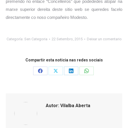
premendo no enlace “Concelleiros” que podededes atopar na
marxe superior dereita deste sitio web se queredes facelo
directamente co noso compañeiro Modesto.
Categoría:
Sen Categoria
22 Setembro, 2015
Deixar un comentario
Compartir esta noticia nas redes sociais
Share
Share
Share
Share
on
on
on
on
Facebook
X
LinkedIn
WhatsApp
Autor:
Vilalba Aberta