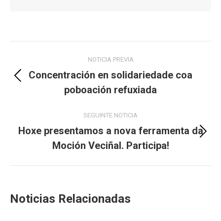
Post
NOTICIA PREVIA
navigation
Concentración en solidariedade coa
Previous
poboación refuxiada
post:
SEGUINTE NOTICIA
Hoxe presentamos a nova ferramenta da
Next
Moción Veciñal. Participa!
post:
Noticias Relacionadas