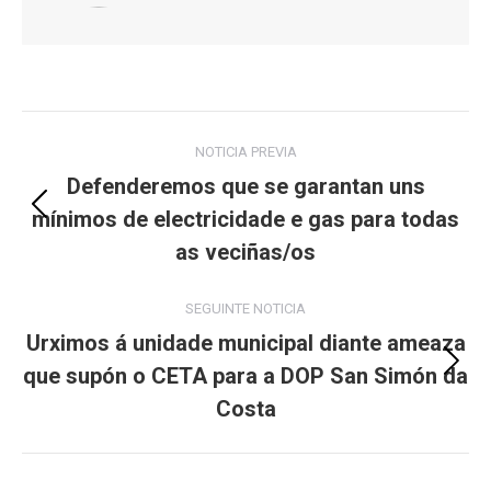
Post
NOTICIA PREVIA
navigation
Defenderemos que se garantan uns
mínimos de electricidade e gas para todas
Previous
post:
as veciñas/os
SEGUINTE NOTICIA
Urximos á unidade municipal diante ameaza
que supón o CETA para a DOP San Simón da
Next
post:
Costa