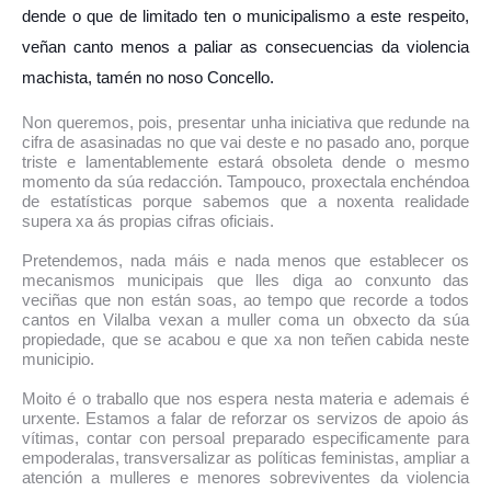
dende o que de limitado ten o municipalismo a este respeito,
veñan canto menos a paliar as consecuencias da violencia
machista, tamén no noso Concello.
Non queremos, pois, presentar unha iniciativa que redunde na
cifra de asasinadas no que vai deste e no pasado ano, porque
triste e lamentablemente estará obsoleta dende o mesmo
momento da súa redacción.
Tampouco, proxectala enchéndoa
de estatísticas porque sabemos que a noxenta realidade
supera xa ás propias cifras oficiais.
Pretendemos, nada máis e nada menos que establecer os
mecanismos municipais que lles diga ao conxunto das
veciñas que non están soas, ao tempo que recorde a todos
cantos en Vilalba vexan a muller coma un obxecto da súa
propiedade, que se acabou e que xa non teñen cabida neste
municipio.
Moito é o traballo que nos espera nesta materia e ademais é
urxente. Estamos a falar de reforzar os servizos de apoio ás
vítimas, contar con persoal preparado especificamente para
empoderalas, transversalizar as políticas feministas, ampliar a
atención a mulleres e menores sobreviventes da violencia