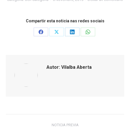
Compartir esta noticia nas redes sociais
Share
Share
Share
Share
on
on
on
on
Facebook
X
LinkedIn
WhatsApp
Autor:
Vilalba Aberta
Post
NOTICIA PREVIA