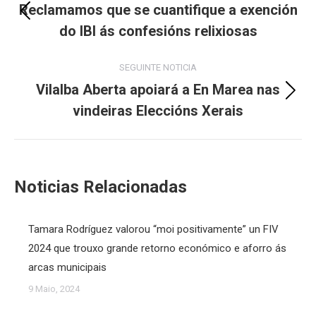
navigation
Reclamamos que se cuantifique a exención
Previous
do IBI ás confesións relixiosas
post:
SEGUINTE NOTICIA
Vilalba Aberta apoiará a En Marea nas
Next
vindeiras Eleccións Xerais
post:
Noticias Relacionadas
Tamara Rodríguez valorou “moi positivamente” un FIV
2024 que trouxo grande retorno económico e aforro ás
arcas municipais
9 Maio, 2024